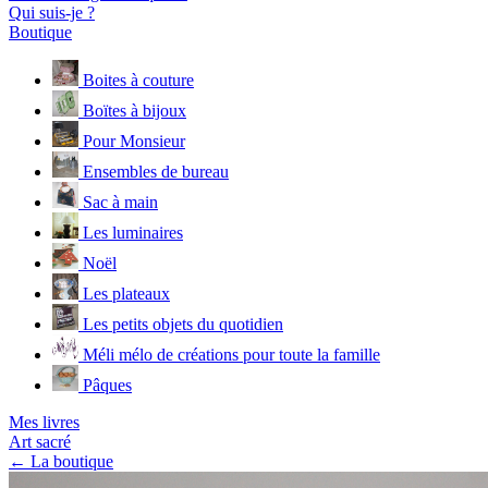
Qui suis-je ?
Boutique
Boites à couture
Boïtes à bijoux
Pour Monsieur
Ensembles de bureau
Sac à main
Les luminaires
Noël
Les plateaux
Les petits objets du quotidien
Méli mélo de créations pour toute la famille
Pâques
Mes livres
Art sacré
← La boutique