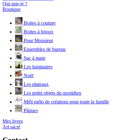
Qui suis-je ?
Boutique
Boites à couture
Boïtes à bijoux
Pour Monsieur
Ensembles de bureau
Sac à main
Les luminaires
Noël
Les plateaux
Les petits objets du quotidien
Méli mélo de créations pour toute la famille
Pâques
Mes livres
Art sacré
Contact