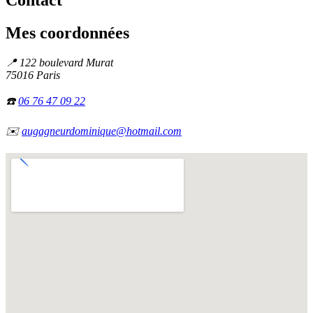
Mes coordonnées
📍
122 boulevard Murat
75016 Paris
☎️
06 76 47 09 22
✉️
augagneurdominique@hotmail.com