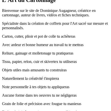
Bienvenue sur le site de Dominique Augagneur, créatrice en
cartonnage, auteur de livres, vidéos et fiches techniques.
Spécialiste dans la création de coffrets pour l'Art sacré sur mesure et
personnalisés.
C
arton, cutter, plioir et pot de colle tu achèteras
A
vec ardeur et bonne humeur au travail tu te mettras
R
eliure, gainage et molletonage tu pratiqueras
T
issu, papier, relon, cuir et skivertex tu utiliseras
O
bjets utiles mais amusants tu construiras
N
aturellement la créativité t'inspirera
N
ote personnelle à tes objets tu appliqueras
A
ucune forme dans tes oeuvres tu ne négligeras
G
rain de folie et précision avec fougue tu manieras