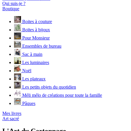
Qui suis-je ?
Boutique
Boites à couture
Boïtes à bijoux
Pour Monsieur
Ensembles de bureau
Sac à main
Les luminaires
Noël
Les plateaux
Les petits objets du quotidien
Méli mélo de créations pour toute la famille
Pâques
Mes livres
Art sacré
L'Art du Cartonnage