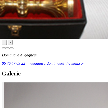
‹
›
Dominique Augagneur
06 76 47 09 22
—
augagneurdominique@hotmail.com
Galerie