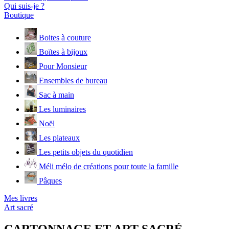
Qui suis-je ?
Boutique
Boites à couture
Boïtes à bijoux
Pour Monsieur
Ensembles de bureau
Sac à main
Les luminaires
Noël
Les plateaux
Les petits objets du quotidien
Méli mélo de créations pour toute la famille
Pâques
Mes livres
Art sacré
CARTONNAGE ET ART SACRÉ