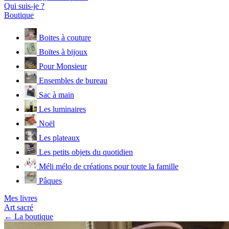
Qui suis-je ?
Boutique
Boites à couture
Boïtes à bijoux
Pour Monsieur
Ensembles de bureau
Sac à main
Les luminaires
Noël
Les plateaux
Les petits objets du quotidien
Méli mélo de créations pour toute la famille
Pâques
Mes livres
Art sacré
← La boutique