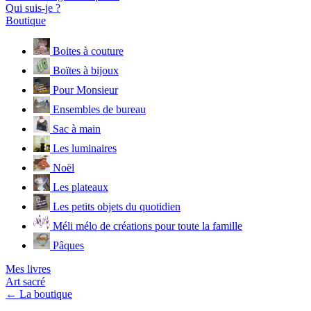
Qui suis-je ?
Boutique
Boites à couture
Boïtes à bijoux
Pour Monsieur
Ensembles de bureau
Sac à main
Les luminaires
Noël
Les plateaux
Les petits objets du quotidien
Méli mélo de créations pour toute la famille
Pâques
Mes livres
Art sacré
← La boutique