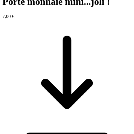
Porte monnaie mini...joli !
7,00 €