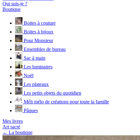
Qui suis-je ?
Boutique
Boites à couture
Boïtes à bijoux
Pour Monsieur
Ensembles de bureau
Sac à main
Les luminaires
Noël
Les plateaux
Les petits objets du quotidien
Méli mélo de créations pour toute la famille
Pâques
Mes livres
Art sacré
← La boutique