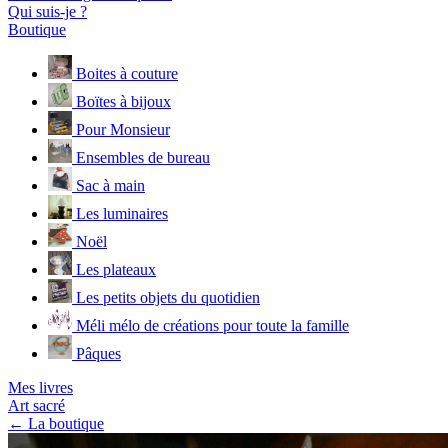
Qui suis-je ?
Boutique
Boites à couture
Boïtes à bijoux
Pour Monsieur
Ensembles de bureau
Sac à main
Les luminaires
Noël
Les plateaux
Les petits objets du quotidien
Méli mélo de créations pour toute la famille
Pâques
Mes livres
Art sacré
← La boutique