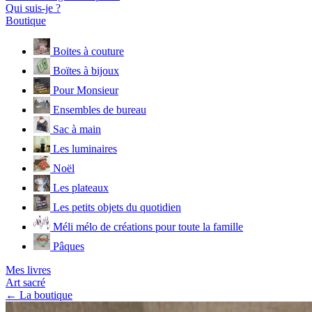
Qui suis-je ?
Boutique
Boites à couture
Boïtes à bijoux
Pour Monsieur
Ensembles de bureau
Sac à main
Les luminaires
Noël
Les plateaux
Les petits objets du quotidien
Méli mélo de créations pour toute la famille
Pâques
Mes livres
Art sacré
← La boutique