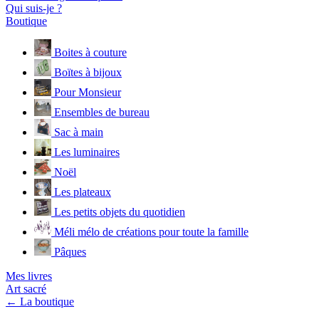
Qui suis-je ?
Boutique
Boites à couture
Boïtes à bijoux
Pour Monsieur
Ensembles de bureau
Sac à main
Les luminaires
Noël
Les plateaux
Les petits objets du quotidien
Méli mélo de créations pour toute la famille
Pâques
Mes livres
Art sacré
← La boutique