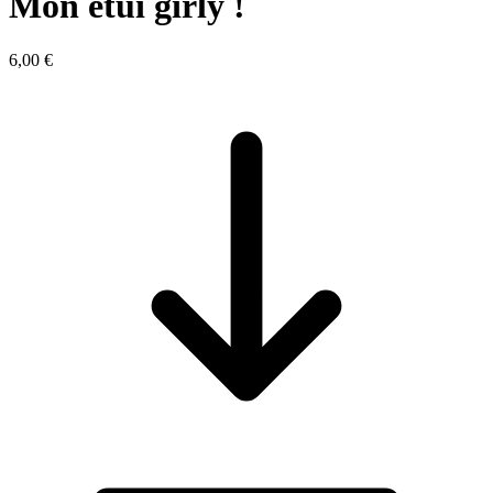
Mon étui girly !
6,00 €