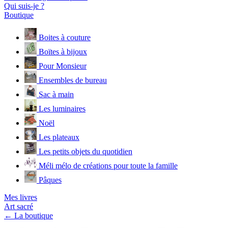
Qui suis-je ?
Boutique
Boites à couture
Boïtes à bijoux
Pour Monsieur
Ensembles de bureau
Sac à main
Les luminaires
Noël
Les plateaux
Les petits objets du quotidien
Méli mélo de créations pour toute la famille
Pâques
Mes livres
Art sacré
← La boutique