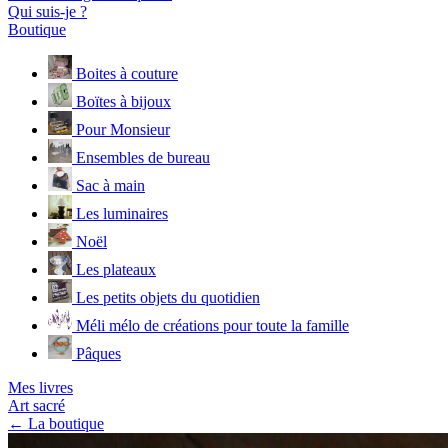
Qui suis-je ?
Boutique
Boites à couture
Boïtes à bijoux
Pour Monsieur
Ensembles de bureau
Sac à main
Les luminaires
Noël
Les plateaux
Les petits objets du quotidien
Méli mélo de créations pour toute la famille
Pâques
Mes livres
Art sacré
← La boutique