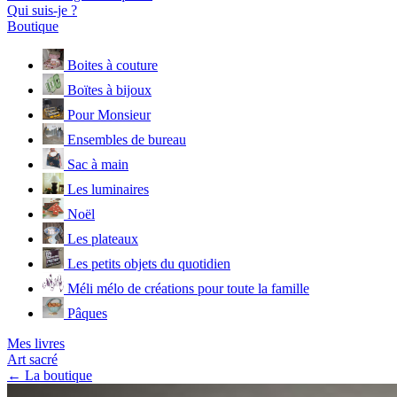
Qui suis-je ?
Boutique
Boites à couture
Boïtes à bijoux
Pour Monsieur
Ensembles de bureau
Sac à main
Les luminaires
Noël
Les plateaux
Les petits objets du quotidien
Méli mélo de créations pour toute la famille
Pâques
Mes livres
Art sacré
← La boutique