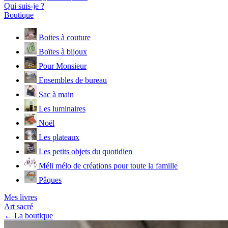
Qui suis-je ?
Boutique
Boites à couture
Boïtes à bijoux
Pour Monsieur
Ensembles de bureau
Sac à main
Les luminaires
Noël
Les plateaux
Les petits objets du quotidien
Méli mélo de créations pour toute la famille
Pâques
Mes livres
Art sacré
← La boutique