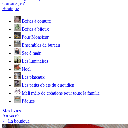
Qui suis-je ?
Boutique
Boites à couture
Boïtes à bijoux
Pour Monsieur
Ensembles de bureau
Sac à main
Les luminaires
Noël
Les plateaux
Les petits objets du quotidien
Méli mélo de créations pour toute la famille
Pâques
Mes livres
Art sacré
← La boutique