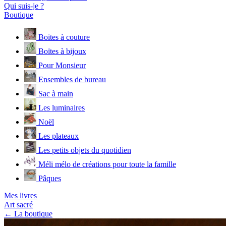
Qui suis-je ?
Boutique
Boites à couture
Boïtes à bijoux
Pour Monsieur
Ensembles de bureau
Sac à main
Les luminaires
Noël
Les plateaux
Les petits objets du quotidien
Méli mélo de créations pour toute la famille
Pâques
Mes livres
Art sacré
← La boutique