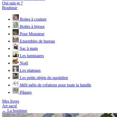
Qui suis-je ?
Boutique
Boites à couture
Boïtes à bijoux
Pour Monsieur
Ensembles de bureau
Sac à main
Les luminaires
Noël
Les plateaux
Les petits objets du quotidien
Méli mélo de créations pour toute la famille
Pâques
Mes livres
Art sacré
← La boutique