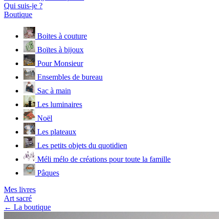
Qui suis-je ?
Boutique
Boites à couture
Boïtes à bijoux
Pour Monsieur
Ensembles de bureau
Sac à main
Les luminaires
Noël
Les plateaux
Les petits objets du quotidien
Méli mélo de créations pour toute la famille
Pâques
Mes livres
Art sacré
← La boutique