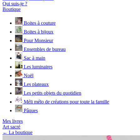
Qui suis-je ?
Boutique
Boites à couture
Boïtes à bijoux
Pour Monsieur
Ensembles de bureau
Sac à main
Les luminaires
Noël
Les plateaux
Les petits objets du quotidien
Méli mélo de créations pour toute la famille
Pâques
Mes livres
Art sacré
← La boutique