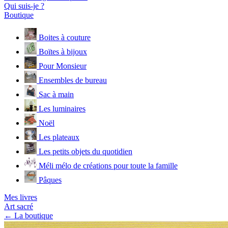
Qui suis-je ?
Boutique
Boites à couture
Boïtes à bijoux
Pour Monsieur
Ensembles de bureau
Sac à main
Les luminaires
Noël
Les plateaux
Les petits objets du quotidien
Méli mélo de créations pour toute la famille
Pâques
Mes livres
Art sacré
← La boutique