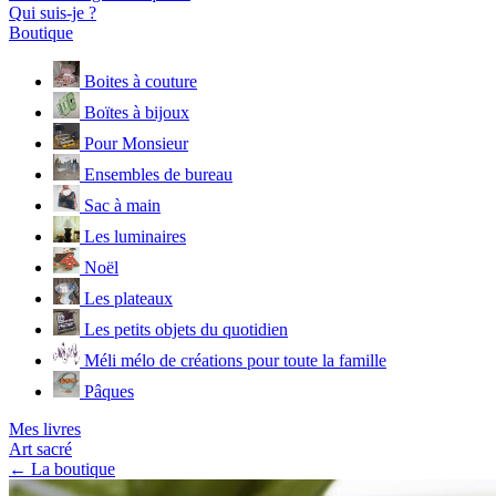
Qui suis-je ?
Boutique
Boites à couture
Boïtes à bijoux
Pour Monsieur
Ensembles de bureau
Sac à main
Les luminaires
Noël
Les plateaux
Les petits objets du quotidien
Méli mélo de créations pour toute la famille
Pâques
Mes livres
Art sacré
← La boutique