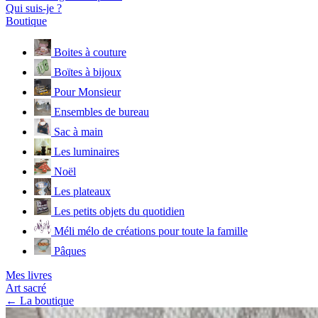
Qui suis-je ?
Boutique
Boites à couture
Boïtes à bijoux
Pour Monsieur
Ensembles de bureau
Sac à main
Les luminaires
Noël
Les plateaux
Les petits objets du quotidien
Méli mélo de créations pour toute la famille
Pâques
Mes livres
Art sacré
← La boutique