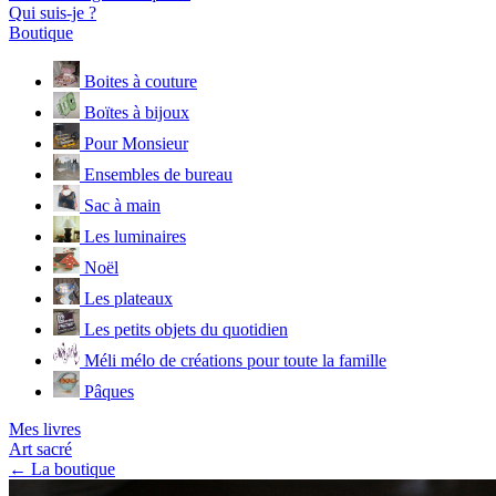
Qui suis-je ?
Boutique
Boites à couture
Boïtes à bijoux
Pour Monsieur
Ensembles de bureau
Sac à main
Les luminaires
Noël
Les plateaux
Les petits objets du quotidien
Méli mélo de créations pour toute la famille
Pâques
Mes livres
Art sacré
← La boutique