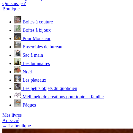
Qui suis-je ?
Boutique
Boites à couture
Boïtes à bijoux
Pour Monsieur
Ensembles de bureau
Sac à main
Les luminaires
Noël
Les plateaux
Les petits objets du quotidien
Méli mélo de créations pour toute la famille
Pâques
Mes livres
Art sacré
← La boutique