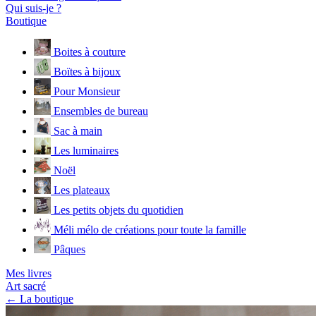
Qui suis-je ?
Boutique
Boites à couture
Boïtes à bijoux
Pour Monsieur
Ensembles de bureau
Sac à main
Les luminaires
Noël
Les plateaux
Les petits objets du quotidien
Méli mélo de créations pour toute la famille
Pâques
Mes livres
Art sacré
← La boutique